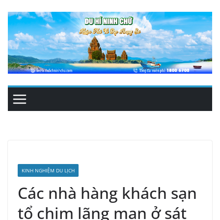
Skip
to
content
KINH NGHIỆM DU LỊCH
Các nhà hàng khách sạn
tổ chim lãng mạn ở sát