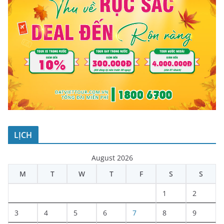
LỊCH
August 2026
M
T
W
T
F
S
S
1
2
3
4
5
6
7
8
9