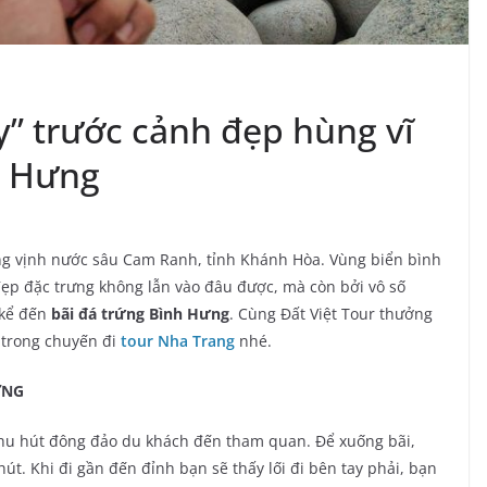
y” trước cảnh đẹp hùng vĩ
h Hưng
ng vịnh nước sâu Cam Ranh, tỉnh Khánh Hòa. Vùng biển bình
đẹp đặc trưng không lẫn vào đâu được, mà còn bởi vô số
 kể đến
bãi đá trứng Bình Hưng
. Cùng Đất Việt Tour thưởng
 trong chuyến đi
tour Nha Trang
nhé.
ƯNG
g thu hút đông đảo du khách đến tham quan. Để xuống bãi,
út. Khi đi gần đến đỉnh bạn sẽ thấy lối đi bên tay phải, bạn