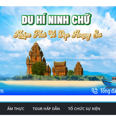
ẨM THỰC
TOUR HẤP DẪN
TỔ CHỨC SỰ KIỆN