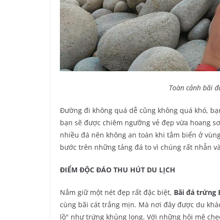
Toàn cảnh bãi đ
Đường đi không quá dễ cũng không quá khó, bạn c
bạn sẽ được chiêm ngưỡng vẻ đẹp vừa hoang sơ v
nhiều đá nên không an toàn khi tắm biển ở vùng
bước trên những tảng đá to vì chúng rất nhẵn và
ĐIỂM ĐỘC ĐÁO THU HÚT DU LỊCH
Nắm giữ một nét đẹp rất đặc biệt,
Bãi đá trứng
cùng bãi cát trắng mịn. Mà nơi đây được du khác
lồ" như trứng khủng long. Với những hội mê chec