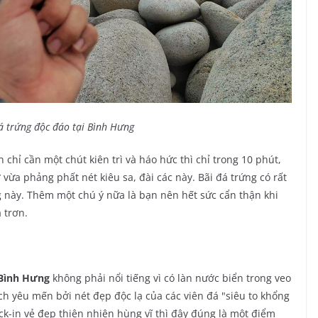
á trứng độc đáo tại Bình Hưng
hỉ cần một chút kiên trì và háo hức thì chỉ trong 10 phút,
ừa phảng phất nét kiêu sa, đài các này. Bãi đá trứng có rất
 này. Thêm một chú ý nữa là bạn nên hết sức cẩn thận khi
 trơn.
 Bình Hưng
không phải nổi tiếng vì có làn nước biển trong veo
h yêu mến bởi nét đẹp độc lạ của các viên đá "siêu to khổng
k-in vẻ đẹp thiên nhiên hùng vĩ thì đây đúng là một điểm