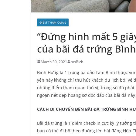
ĐIỂM THAM QUAN
“Đứng hình mất 5 giâ
của bãi đá trứng Bìn
March 30, 2021
msBich
Bình Hưng là 1 trong ba đảo Tam Bình thuộc vù
yên này không chỉ thu hút khách du lịch bởi vẻ 
những điểm tham quan thú vị, trong số đó phải
ngoạn nét đẹp hoang sơ độc đáo của bãi đá này
CÁCH DI CHUYỂN ĐẾN BÃI ĐÁ TRỨNG BÌNH H
Bãi đá trứng là 1 điểm check-in cực kỳ lý tưởn
bạn có thể đi bộ theo đường lên hải đăng Hòn Ch