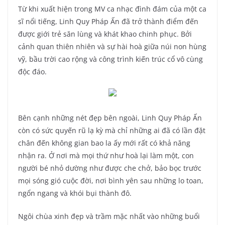
Từ khi xuất hiện trong MV ca nhạc đình đám của một ca
sĩ nổi tiếng, Linh Quy Pháp Ấn đã trở thành điểm đến
được giới trẻ săn lùng và khát khao chinh phục. Bởi
cảnh quan thiên nhiên và sự hài hoà giữa núi non hùng
vỹ, bầu trời cao rộng và công trình kiến trúc cổ vô cùng
độc đáo.
Bên cạnh những nét đẹp bên ngoài, Linh Quy Pháp Ấn
còn có sức quyến rũ lạ kỳ mà chỉ những ai đã có lần đặt
chân đến không gian bao la ấy mới rất có khả năng
nhận ra. Ở nơi mà mọi thứ như hoà lại làm một, con
người bé nhỏ dường như được che chở, bảo bọc trước
mọi sóng gió cuộc đời, nơi bình yên sau những lo toan,
ngổn ngang và khói bụi thành đô.
Ngôi chùa xinh đẹp và trầm mặc nhất vào những buổi