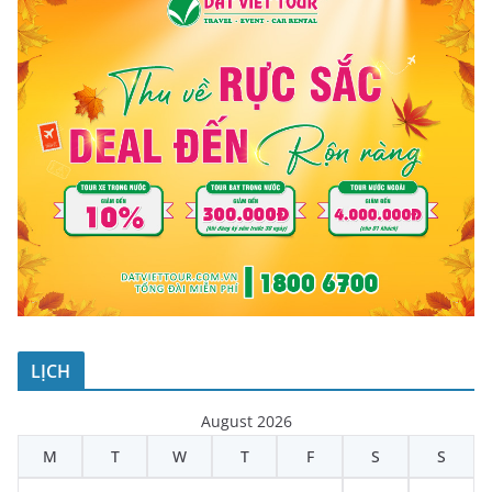
LỊCH
August 2026
M
T
W
T
F
S
S