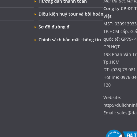
Mọi chi tiết, vui l
Hướng dẫn thanh toán
Công ty CP ĐT T
Điều kiện huỷ tour và bồi hoàn
Việt
MST: 030913933
Sơ đồ đường đi
TP.HCM cấp. Gi
quốc tế: GP79- 
Chính sách bảo mật thông tin
GPLHQT.
198 Phan Văn Trị
Tp.HCM
ĐT: (028) 73 081
Hotline: 0976 04
120
Website:
http://dulichni
Email: sales@da