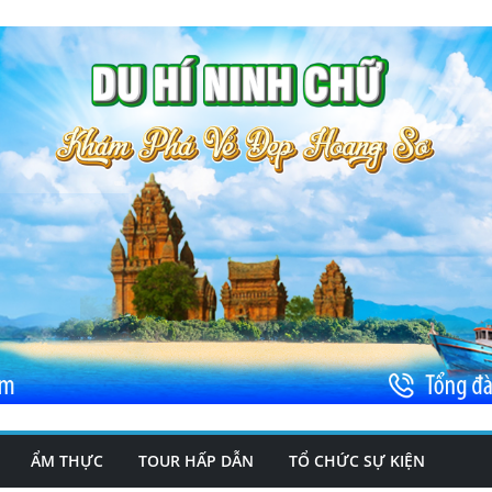
ẨM THỰC
TOUR HẤP DẪN
TỔ CHỨC SỰ KIỆN