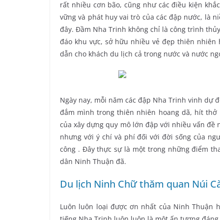
rất nhiều cơn bão, cũng như các điều kiện khắc
vững và phát huy vai trò của các đập nước, là 
đây. Đầm Nha Trinh không chỉ là công trình thủy 
đáo khu vực, sở hữu nhiều vẻ đẹp thiên nhiên
dẫn cho khách du lịch cả trong nước và nước ng
Ngày nay, mỗi năm các đập Nha Trinh vinh dự đ
đắm mình trong thiên nhiên hoang dã, hít thở 
của xây dựng quy mô lớn đập với nhiều vấn đề n
nhưng với ý chí và phí đối với đời sống của ng
công . Đây thực sự là một trong những điểm t
dân Ninh Thuận đã.
Du lịch Ninh Chữ thăm quan Núi C
Luôn luôn loại được ơn nhất của Ninh Thuận hà
tiếng Nha Trinh luôn luôn là một ấn tượng đáng 