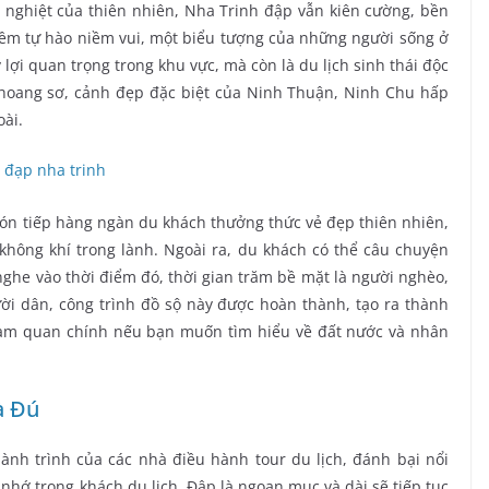
 nghiệt của thiên nhiên, Nha Trinh đập vẫn kiên cường, bền
niềm tự hào niềm vui, một biểu tượng của những người sống ở
lợi quan trọng trong khu vực, mà còn là du lịch sinh thái độc
 hoang sơ, cảnh đẹp đặc biệt của Ninh Thuận, Ninh Chu hấp
oài.
ón tiếp hàng ngàn du khách thưởng thức vẻ đẹp thiên nhiên,
không khí trong lành. Ngoài ra, du khách có thể câu chuyện
ghe vào thời điểm đó, thời gian trăm bề mặt là người nghèo,
ười dân, công trình đồ sộ này được hoàn thành, tạo ra thành
ham quan chính nếu bạn muốn tìm hiểu về đất nước và nhân
à Đú
nh trình của các nhà điều hành tour du lịch, đánh bại nổi
nhớ trong khách du lịch. Đập là ngoạn mục và dài sẽ tiếp tục