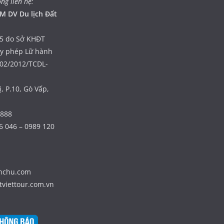
òng liên hệ:
M DV Du lịch Đất
5 do Sở KHĐT
ấy phép Lữ hành
402/2012/TCDL-
, P.10, Gò Vấp,
 888
6 046 – 0989 120
nhchu.com
tviettour.com.vn