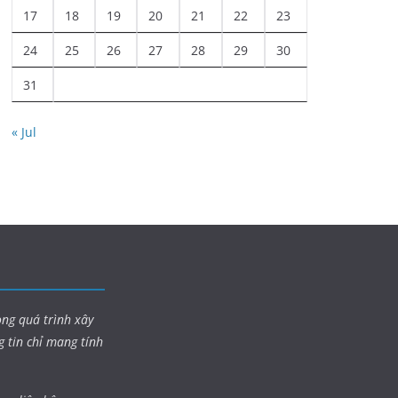
17
18
19
20
21
22
23
24
25
26
27
28
29
30
31
« Jul
ong quá trình xây
g tin chỉ mang tính