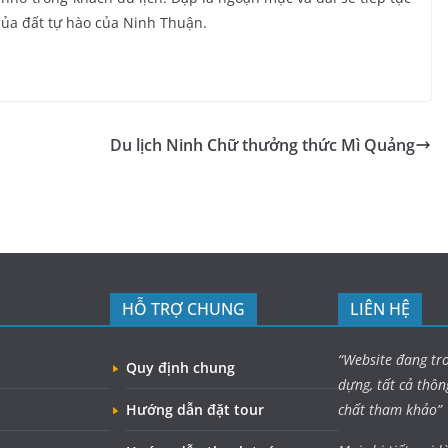
 của đất tự hào của Ninh Thuận.
Du lịch Ninh Chữ thưởng thức Mì Quảng
HỖ TRỢ CHUNG
LIÊN HỆ
“Website đang tr
Quy định chung
dựng, tất cả thôn
Hướng dẫn đặt tour
chất tham khảo”