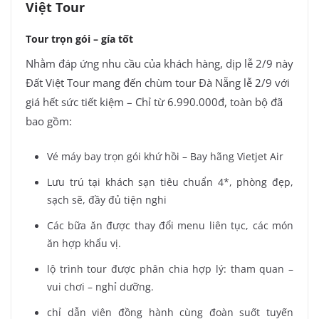
Việt Tour
Tour trọn gói – gía tốt
Nhằm đáp ứng nhu cầu của khách hàng, dịp lễ 2/9 này
Đất Việt Tour mang đến chùm tour Đà Nẵng lễ 2/9 với
giá hết sức tiết kiệm – Chỉ từ 6.990.000đ, toàn bộ đã
bao gồm:
Vé máy bay trọn gói khứ hồi – Bay hãng Vietjet Air
Lưu trú tại khách sạn tiêu chuẩn 4*, phòng đẹp,
sạch sẽ, đầy đủ tiện nghi
Các bữa ăn được thay đổi menu liên tục, các món
ăn hợp khẩu vị.
lộ trình tour được phân chia hợp lý: tham quan –
vui chơi – nghỉ dưỡng.
chỉ dẫn viên đồng hành cùng đoàn suốt tuyến