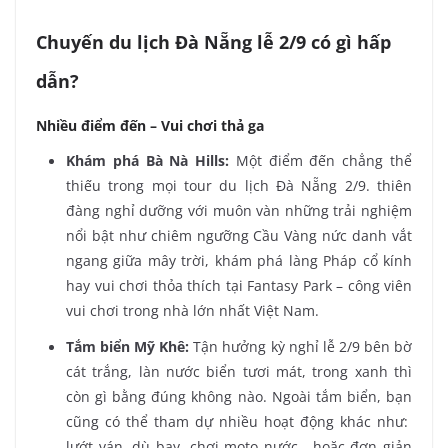
Chuyến du lịch Đà Nẵng lễ 2/9 có gì hấp
dẫn?
Nhiều điểm đến – Vui chơi thả ga
Khám phá Bà Nà Hills:
Một điểm đến chẳng thể
thiếu trong mọi tour du lịch Đà Nẵng 2/9. thiên
đàng nghỉ dưỡng với muôn vàn những trải nghiệm
nổi bật như chiêm ngưỡng Cầu Vàng nức danh vắt
ngang giữa mây trời, khám phá làng Pháp cổ kính
hay vui chơi thỏa thích tại Fantasy Park – công viên
vui chơi trong nhà lớn nhất Việt Nam.
Tắm biển Mỹ Khê:
Tận hưởng kỳ nghỉ lễ 2/9 bên bờ
cát trắng, làn nước biển tươi mát, trong xanh thì
còn gì bằng đúng không nào. Ngoài tắm biển, bạn
cũng có thể tham dự nhiều hoạt động khác như:
lướt ván, dù bay, chơi moto nước….hoặc đơn giản