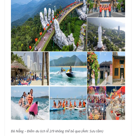
Đà Nẵng – Điểm du lịch lễ 2/9 không thể bỏ qua (Ảnh: Sưu tầm)