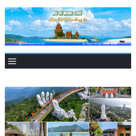
Skip
to
content