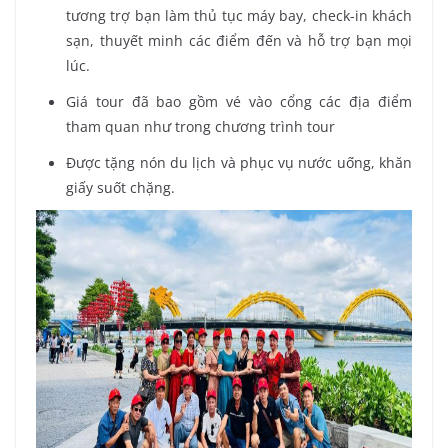
tương trợ bạn làm thủ tục máy bay, check-in khách
sạn, thuyết minh các điểm đến và hỗ trợ bạn mọi
lúc.
Giá tour đã bao gồm vé vào cổng các địa điểm
tham quan như trong chương trình tour
Được tặng nón du lịch và phục vụ nước uống, khăn
giấy suốt chặng.