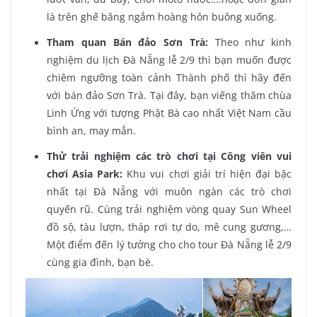
là trên ghế băng ngắm hoàng hôn buông xuống.
Tham quan Bán đảo Sơn Trà:
Theo như kinh
nghiệm du lịch Đà Nẵng lễ 2/9 thì bạn muốn được
chiêm ngưỡng toàn cảnh Thành phố thì hãy đến
với bán đảo Sơn Trà. Tại đây, bạn viếng thăm chùa
Linh Ứng với tượng Phật Bà cao nhất Việt Nam cầu
bình an, may mắn.
Thử trải nghiệm các trò chơi tại Công viên vui
chơi Asia Park:
Khu vui chơi giải trí hiện đại bậc
nhất tại Đà Nẵng với muôn ngàn các trò chơi
quyến rũ. Cùng trải nghiệm vòng quay Sun Wheel
đồ sộ, tàu lượn, tháp rơi tự do, mê cung gương,…
Một điểm đến lý tưởng cho cho tour Đà Nẵng lễ 2/9
cùng gia đình, bạn bè.