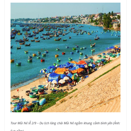
Tour Mũi Né lễ 2/9 – Du lịch làng chài Mũi Né ngắm khung cảnh bình yên (Ảnh:
Sưu tầm)