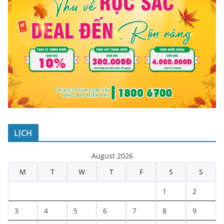
LỊCH
August 2026
M
T
W
T
F
S
S
1
2
3
4
5
6
7
8
9