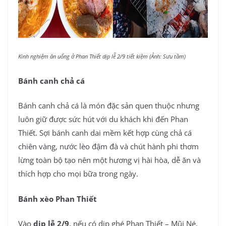
Kinh nghiệm ăn uống ở Phan Thiết dịp lễ 2/9 tiết kiệm (Ảnh: Sưu tầm)
Bánh canh chả cá
Bánh canh chả cá là món đặc sản quen thuộc nhưng
luôn giữ được sức hút với du khách khi đến Phan
Thiết. Sợi bánh canh dai mềm kết hợp cùng chả cá
chiên vàng, nước lèo đậm đà và chút hành phi thơm
lừng toàn bộ tạo nên một hương vị hài hòa, dễ ăn và
thích hợp cho mọi bữa trong ngày.
Bánh xèo Phan Thiết
Vào
dịp lễ 2/9
, nếu có dịp ghé Phan Thiết – Mũi Né,