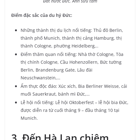
Đất nước Đức. Ảnh sưu tầm
Điểm đặc sắc của du hý Đức:
Những thành thị du lịch nổi tiếng: Thủ đô Berlin,
thành phố Munich, thành thị cảng Hamburg, thị
thành Cologne, phường Heidelberg,..
Điểm thăm quan nổi tiếng: Nhà thờ Cologne, Tòa
thị chính Cologne, Cầu Hohenzollern, Bức tường
Berlin, Brandenburg Gate, Lâu đài
Neuschwanstein,…
Ẩm thực độc đáo: Xúc xích, Bia Berliner Weisse, cải
muối Sauerkraut, bánh mì Đức,…
Lễ hội nổi tiếng: Lễ hội Oktoberfest – lễ hội bia Đức,
được diễn ra từ cuối tháng 9 – đầu tháng 10 tại
Munich.
3. Đến Hà Lan chiêm