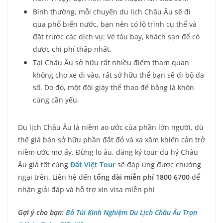
Bình thường, mỗi chuyến du lịch Châu Âu sẽ đi
qua phổ biến nước, bạn nên có lộ trình cụ thể và
đặt trước các dịch vụ: Vé tàu bay, khách sạn để có
được chi phí thấp nhất.
Tại Châu Âu sở hữu rất nhiều điểm tham quan
không cho xe đi vào, rất sở hữu thể bạn sẽ đi bộ đa
số. Do đó, một đôi giày thể thao để bằng là khôn
cùng cần yếu.
Du lịch Châu Âu là niềm ao ước của phần lớn người, dù
thế giá bán sở hữu phần đắt đỏ và xa xăm khiến cản trở
niềm ước mơ ấy. Đừng lo âu, đăng ký tour du hý Châu
Âu giá tốt cùng
Đất Việt Tour
sẽ đáp ứng được chướng
ngại trên. Liên hệ đến
tổng đài miễn phí 1800 6700
để
nhận giải đáp và hỗ trợ xin visa miễn phí
Gợi ý cho bạn:
Bỏ Túi Kinh Nghiệm Du Lịch Châu Âu Trọn