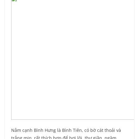
Nằm cạnh Bình Hưng là Bình Tiên, có bờ cát thoải và
trắng mịn, rất thích hợp để bơi lội, thư giãn, ngâm