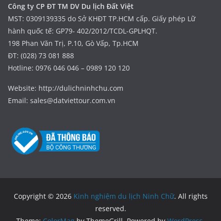
Công ty CP ĐT TM DV Du lịch Đất Việt
MST: 0309139335 do Sở KHĐT TP.HCM cấp. Giấy phép Lữ
hành quốc tế: GP79- 402/2012/TCDL-GPLHQT.
198 Phan Văn Trị, P.10, Gò Vấp, Tp.HCM
ĐT: (028) 73 081 888
Hotline: 0976 046 046 – 0989 120 120
Website: http://dulichninhchu.com
Email: sales@datviettour.com.vn
Copyright © 2026
Kinh nghiệm du lịch Ninh Chữ
. All rights
reserved.
Theme:
ColorMag
by ThemeGrill. Powered by
WordPress
.