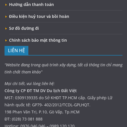
Hướng dẫn thanh toán
Điều kiện huỷ tour và bồi hoàn
Sơ đồ đường đi
Chính sách bảo mật thông tin
LIÊN HỆ
“Website đang trong quá trình xây dựng, tất cả thông tin chỉ mang
tính chất tham khảo”
Mọi chi tiết, vui lòng liên hệ:
Công ty CP ĐT TM DV Du lịch Đất Việt
MST: 0309139335 do Sở KHĐT TP.HCM cấp. Giấy phép Lữ
hành quốc tế: GP79- 402/2012/TCDL-GPLHQT.
198 Phan Văn Trị, P.10, Gò Vấp, Tp.HCM
ĐT: (028) 73 081 888
Hotline: 0976 046 046 – 0989 120 120