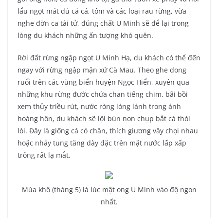
lẩu ngọt mát đủ cả cá, tôm và các loại rau rừng, vừa
nghe đờn ca tài tử, đúng chất U Minh sẽ để lại trong
lòng du khách những ấn tượng khó quên.
Rời đất rừng ngập ngọt U Minh Hạ, du khách có thể đến
ngay với rừng ngập mặn xứ Cà Mau. Theo ghe dong
ruổi trên các vùng biển huyện Ngọc Hiển, xuyên qua
những khu rừng đước chứa chan tiếng chim, bãi bồi
xem thủy triều rút, nước ròng lóng lánh trong ánh
hoàng hôn, du khách sẽ lội bùn non chụp bắt cá thòi
lòi. Đây là giống cá có chân, thích giương vây chọi nhau
hoặc nhảy tung tăng dày đặc trên mặt nước lấp xấp
trông rất lạ mắt.
Mùa khô (tháng 5) là lúc mật ong U Minh vào độ ngon
nhất.