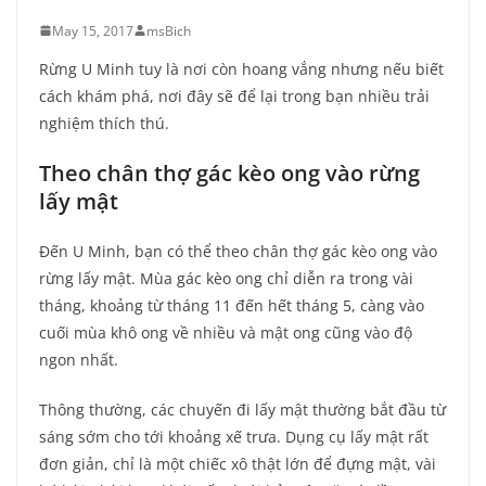
May 15, 2017
msBich
Rừng U Minh tuy là nơi còn hoang vắng nhưng nếu biết
cách khám phá, nơi đây sẽ để lại trong bạn nhiều trải
nghiệm thích thú.
Theo chân thợ gác kèo ong vào rừng
lấy mật
Đến U Minh, bạn có thể theo chân thợ gác kèo ong vào
rừng lấy mật. Mùa gác kèo ong chỉ diễn ra trong vài
tháng, khoảng từ tháng 11 đến hết tháng 5, càng vào
cuối mùa khô ong về nhiều và mật ong cũng vào độ
ngon nhất.
Thông thường, các chuyến đi lấy mật thường bắt đầu từ
sáng sớm cho tới khoảng xế trưa. Dụng cụ lấy mật rất
đơn giản, chỉ là một chiếc xô thật lớn để đựng mật, vài