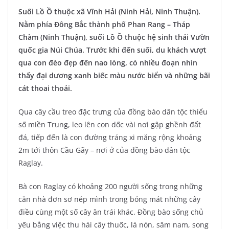
Suối Lồ Ồ thuộc xã Vĩnh Hải (Ninh Hải, Ninh Thuận).
Nằm phía Đông Bắc thành phố Phan Rang – Tháp
Chàm (Ninh Thuận), suối Lồ Ồ thuộc hệ sinh thái Vườn
quốc gia Núi Chúa. Trước khi đến suối, du khách vượt
qua con đèo đẹp đến nao lòng, có nhiều đoạn nhìn
thấy đại dương xanh biếc màu nước biển và những bãi
cát thoai thoải.
Qua cây cầu treo đặc trưng của đồng bào dân tộc thiểu
số miền Trung, leo lên con dốc vài nơi gập ghềnh đất
đá, tiếp đến là con đường tráng xi măng rộng khoảng
2m tới thôn Cầu Gãy – nơi ở của đồng bào dân tộc
Raglay.
Bà con Raglay có khoảng 200 người sống trong những
căn nhà đơn sơ nép mình trong bóng mát những cây
điều cùng một số cây ăn trái khác. Đồng bào sống chủ
yếu bằng việc thu hái cây thuốc, lá nón, sâm nam, song