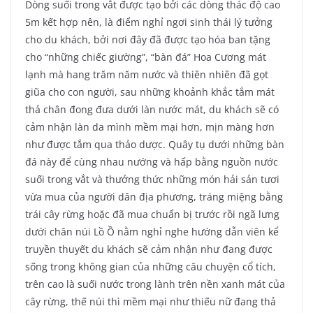
Dòng suối trong vắt được tạo bởi các dòng thác độ cao
5m kết hợp nên, là điểm nghỉ ngơi sinh thái lý tưởng
cho du khách, bởi nơi đây đã được tạo hóa ban tặng
cho “những chiếc giường”, “bàn đá” Hoa Cương mát
lạnh mà hang trăm năm nước và thiên nhiên đã gọt
giũa cho con người, sau những khoảnh khắc tắm mát
thả chân đong đưa dưới làn nước mát, du khách sẽ có
cảm nhận làn da mình mềm mại hơn, mịn màng hơn
như được tắm qua thảo dược. Quây tụ dưới những bàn
đá này để cùng nhau nướng và hấp bằng nguồn nước
suối trong vắt và thưởng thức những món hải sản tươi
vừa mua của người dân địa phương, tráng miệng bằng
trái cây rừng hoặc đã mua chuẩn bị trước rồi ngã lưng
dưới chân núi Lồ Ồ nằm nghỉ nghe hướng dẫn viên kể
truyền thuyết du khách sẽ cảm nhận như đang được
sống trong không gian của những câu chuyện cổ tích,
trên cao là suối nước trong lành trên nền xanh mát của
cây rừng, thế núi thì mềm mại như thiếu nữ đang thả