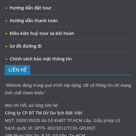
Hướng dẫn đặt tour
Hướng dẫn thanh toán
Điều kiện huỷ tour và bồi hoàn
Sơ đồ đường đi
Chính sách bảo mật thông tin
LIÊN HỆ
“Website đang trong quá trình xây dựng, tất cả thông tin chỉ mang
tính chất tham khảo”
Mọi chi tiết, vui lòng liên hệ:
Công ty CP ĐT TM DV Du lịch Đất Việt
MST: 0309139335 do Sở KHĐT TP.HCM cấp. Giấy phép Lữ
hành quốc tế: GP79- 402/2012/TCDL-GPLHQT.
198 Phan Văn Trị, P.10, Gò Vấp, Tp.HCM