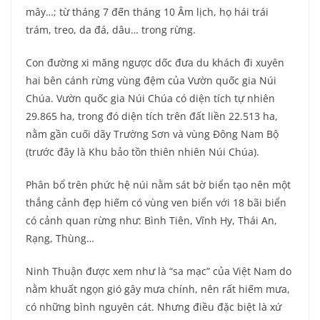
mây…; từ tháng 7 đến tháng 10 Âm lịch, họ hái trái
trám, treo, da đá, dâu… trong rừng.
Con đường xi măng ngược dốc đưa du khách đi xuyên
hai bên cánh rừng vùng đệm của Vườn quốc gia Núi
Chúa. Vườn quốc gia Núi Chúa có diện tích tự nhiên
29.865 ha, trong đó diện tích trên đất liền 22.513 ha,
nằm gần cuối dãy Trường Sơn và vùng Đông Nam Bộ
(trước đây là Khu bảo tồn thiên nhiên Núi Chúa).
Phân bổ trên phức hệ núi nằm sát bờ biển tạo nên một
thắng cảnh đẹp hiếm có vùng ven biển với 18 bãi biển
có cảnh quan rừng như: Bình Tiên, Vĩnh Hy, Thái An,
Rạng, Thùng…
Ninh Thuận được xem như là “sa mạc” của Việt Nam do
nằm khuất ngọn gió gây mưa chính, nên rất hiếm mưa,
có những bình nguyên cát. Nhưng điều đặc biệt là xứ