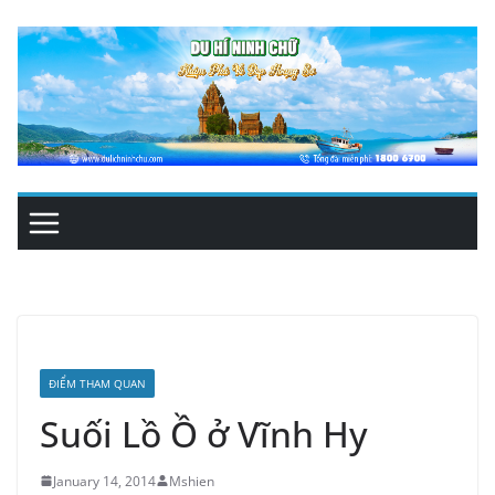
Skip
to
content
ĐIỂM THAM QUAN
Suối Lồ Ồ ở Vĩnh Hy
January 14, 2014
Mshien