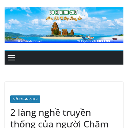
Skip
to
content
ĐIỂM THAM QUAN
2 làng nghề truyền
thống của người Chăm