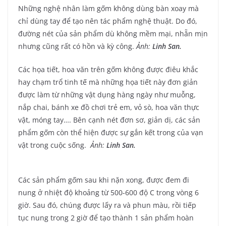
Những nghệ nhân làm gốm không dùng bàn xoay mà
chỉ dùng tay để tạo nên tác phẩm nghệ thuật. Do đó,
đường nét của sản phẩm dù không mềm mại, nhẵn mịn
nhưng cũng rất có hồn và kỳ công.
Ảnh:
Linh San.
Các họa tiết, hoa văn trên gốm không được điêu khắc
hay chạm trổ tinh tế mà những họa tiết này đơn giản
được làm từ những vật dụng hàng ngày như muỗng,
nắp chai, bánh xe đồ chơi trẻ em, vỏ sò, hoa văn thực
vật, móng tay…. Bên cạnh nét đơn sơ, giản dị, các sản
phẩm gốm còn thể hiện được sự gắn kết trong của vạn
vật trong cuộc sống.
Ảnh:
Linh San.
Các sản phẩm gốm sau khi nặn xong, được đem đi
nung ở nhiệt độ khoảng từ 500-600 độ C trong vòng 6
giờ. Sau đó, chúng được lấy ra và phun màu, rồi tiếp
tục nung trong 2 giờ để tạo thành 1 sản phẩm hoàn