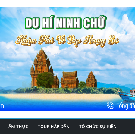
ẨM THỰC
TOUR HẤP DẪN
TỔ CHỨC SỰ KIỆN