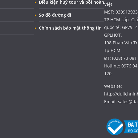
Điều kiện huỷ tour và bồi hoàn
Việt
MST: 030913933
Sơ đồ đường đi
TP.HCM cấp. Gi
quốc tế: GP79- 
Chính sách bảo mật thông tin
GPLHQT.
198 Phan Văn Trị
Tp.HCM
ĐT: (028) 73 081
Hotline: 0976 04
120
Website:
http://dulichni
Email: sales@da