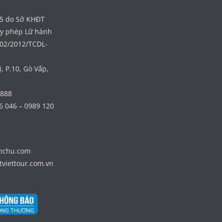
5 do Sở KHĐT
ấy phép Lữ hành
402/2012/TCDL-
, P.10, Gò Vấp,
 888
6 046 – 0989 120
nhchu.com
tviettour.com.vn