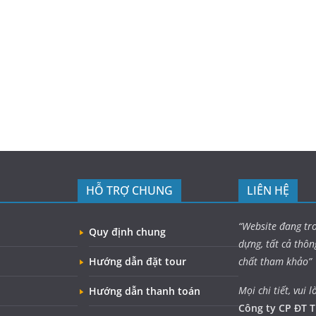
HỖ TRỢ CHUNG
LIÊN HỆ
“Website đang tr
Quy định chung
dựng, tất cả thôn
Hướng dẫn đặt tour
chất tham khảo”
Mọi chi tiết, vui l
Hướng dẫn thanh toán
Công ty CP ĐT T