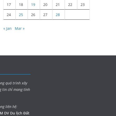
17
18
19
20
21
22
23
24
25
26
27
28
« Jan
Mar »
ong quá trình xây
g tin chỉ mang tính
òng liên hệ:
M DV Du lịch Đất