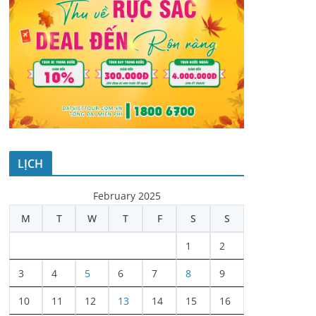
LỊCH
February 2025
M
T
W
T
F
S
S
1
2
3
4
5
6
7
8
9
10
11
12
13
14
15
16