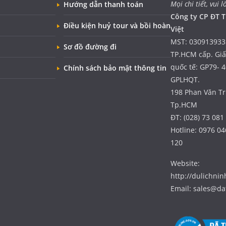
Mọi chi tiết, vui l
Hướng dẫn thanh toán
Công ty CP ĐT T
Điều kiện huỷ tour và bồi hoàn
Việt
MST: 030913933
Sơ đồ đường đi
TP.HCM cấp. Gi
quốc tế: GP79- 
Chính sách bảo mật thông tin
GPLHQT.
198 Phan Văn Trị
Tp.HCM
ĐT: (028) 73 081
Hotline: 0976 04
120
Website:
http://dulichni
Email: sales@da