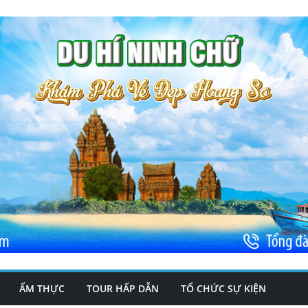
ẨM THỰC
TOUR HẤP DẪN
TỔ CHỨC SỰ KIỆN