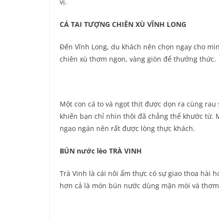
vị.
CÁ TAI TƯỢNG CHIÊN XÙ VĨNH LONG
Đến Vĩnh Long, du khách nên chọn ngay cho mìn
chiên xù thơm ngon, vàng giòn để thưởng thức.
Một con cá to và ngọt thịt được dọn ra cùng ra
khiến bạn chỉ nhìn thôi đã chẳng thể khước từ. 
ngao ngán nên rất được lòng thực khách.
BÚN nước lèo TRÀ VINH
Trà Vinh là cái nôi ẩm thực có sự giao thoa hài 
hơn cả là món bún nước dùng mặn mòi và thơm 