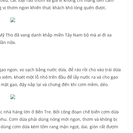
tiếu, các loại rau thơm và gia vị không chỉ mang đến cảm
 vị thơm ngon khiến thực khách khó lòng quên được.
Mỹ Tho đã vang danh khắp miền Tây Nam bộ mà ai đi xa
lần nữa.
ạo ngon, vo sạch bằng nước dừa, để ráo rồi cho vào trái dừa
 xiêm, khoét một lỗ nhỏ trên đầu để lấy nước ra và cho gạo
 mặt gạo, đậy nắp lại và chưng đến khi cơm mềm, dẻo.
ác nhà hàng lớn ở Bến Tre. Bởi công đoạn chế biến cơm dừa
g phu. Cơm dừa phải dùng nóng mới ngon, thơm và không bị
à dùng cơm dừa kèm tôm rang mặn ngọt, dai, giòn rất đượm