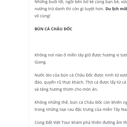
Những buổi tối, ngồi bên bờ kè cùng bạn bè, v
nướng trứ danh thì còn gì tuyệt hơn.
Du lịch mi
vô cùng!
BÚN CÁ CHÂU ĐỐC
Không nơi nào ở miền tây giữ được hương vị t
Giang.
Nước lèo của bún cá Châu Đốc được ninh từ xư
đáo, quyến rũ thực khách. Thịt cá được lấy từ cá
và tăng hương thơm cho món ăn.
Không những thế, bún cá Châu Đốc còn khiến ng
trong những loại rau đặc trưng của miền Tây N
Cùng Đất Việt Tour khám phá thiên đường ẩm t