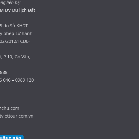
òng liên hệ:
M DV Du lịch Đất
5 do Sở KHĐT
ấy phép Lữ hành
402/2012/TCDL-
, P.10, Gò Vấp,
 888
6 046 – 0989 120
nhchu.com
tviettour.com.vn