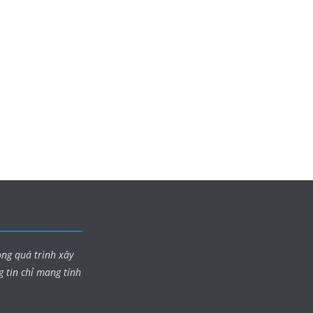
ong quá trình xây
g tin chỉ mang tính