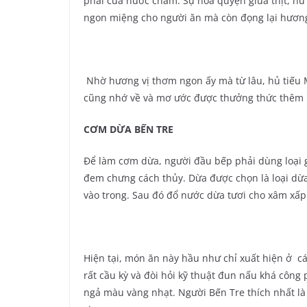
phải của nước chấm. Sự hoà quyện giữa thịt, hủ 
ngon miệng cho người ăn mà còn đọng lại hương
Nhờ hương vị thơm ngon ấy mà từ lâu, hủ tiếu 
cũng nhớ về và mơ ước được thưởng thức thêm 
CƠM DỪA BẾN TRE
Để làm cơm dừa, người đầu bếp phải dùng loại g
đem chưng cách thủy. Dừa được chọn là loại dừa
vào trong. Sau đó đổ nước dừa tươi cho xâm xấp
Hiện tại, món ăn này hầu như chỉ xuất hiện ở c
rất cầu kỳ và đòi hỏi kỹ thuật đun nấu khá côn
ngả màu vàng nhạt. Người Bến Tre thích nhất l