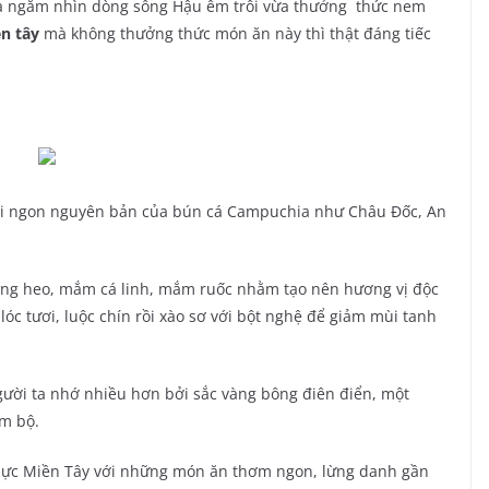
ừa ngắm nhìn dòng sông Hậu êm trôi vừa thưởng thức nem
ền tây
mà không thưởng thức món ăn này thì thật đáng tiếc
ươi ngon nguyên bản của bún cá Campuchia như Châu Đốc, An
ơng heo, mắm cá linh, mắm ruốc nhằm tạo nên hương vị độc
 lóc tươi, luộc chín rồi xào sơ với bột nghệ để giảm mùi tanh
ười ta nhớ nhiều hơn bởi sắc vàng bông điên điển, một
am bộ.
hực Miền Tây với những món ăn thơm ngon, lừng danh gần