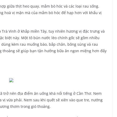
ợp giữa thịt heo quay, mắm bò hóc và các loại rau sống.
trung hoà vị mặn mà của mắm bò hóc để hạp hơn với khẩu vị
 Trà Vinh ở khắp miền Tây, tuy nhiên hương vị đặc trưng và
ặc biệt này. Một tô bún nước lèo chính gốc sẽ gồm nhiều
òn dùng kèm rau muống bào, bắp chân, bông súng và rau
g thoảng sẽ giúp bạn tận hưởng bữa ăn ngon miệng hơn đấy
 trở nên địa điểm ăn uống khá nổi tiếng ở Cần Thơ. Nem
a vị vừa phải. Nem sau khi quết sẽ xiên vào que tre, nướng
hương thơm trong gió thoảng.