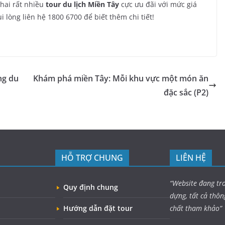
 khai rất nhiều
tour du lịch Miền Tây
cực ưu đãi với mức giá
 lòng liên hệ 1800 6700 để biết thêm chi tiết!
ng du
Khám phá miền Tây: Mỗi khu vực một món ăn
đặc sắc (P2)
HỖ TRỢ CHUNG
LIÊN HỆ
“Website đang tr
Quy định chung
dựng, tất cả thôn
Hướng dẫn đặt tour
chất tham khảo”