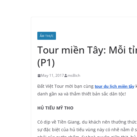
ẨM THỰC
Tour miền Tây: Mỗi t
(P1)
May 11, 2017
msBich
Đất Việt Tour mời bạn cùng
k
tour du lịch miền tây
danh gần xa và thắm thiết bản sắc dân tộc!
HỦ TIẾU
MỸ THO
Có dịp về Tiền Giang, du khách nên thưởng thức
sự đặc biệt của hủ tiếu vùng này có nhẽ nằm ở 