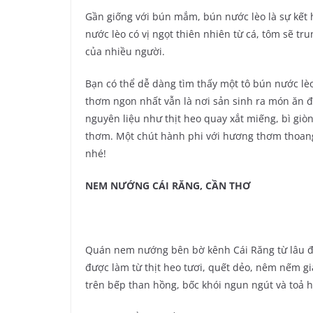
Gần giống với bún mắm, bún nước lèo là sự kết h
nước lèo có vị ngọt thiên nhiên từ cá, tôm sẽ 
của nhiều người.
Bạn có thể dễ dàng tìm thấy một tô bún nước lèo
thơm ngon nhất vẫn là nơi sản sinh ra món ăn đ
nguyên liệu như thịt heo quay xắt miếng, bì gi
thơm. Một chút hành phi với hương thơm thoan
nhé!
NEM NƯỚNG CÁI RĂNG, CẦN THƠ
Quán nem nướng bên bờ kênh Cái Răng từ lâu đã
được làm từ thịt heo tươi, quết dẻo, nêm nếm gi
trên bếp than hồng, bốc khói ngun ngút và toả 