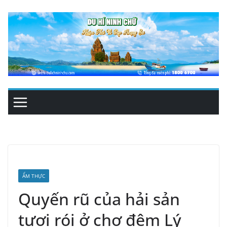
Skip
to
content
ẨM THỰC
Quyến rũ của hải sản
tươi rói ở chợ đêm Lý