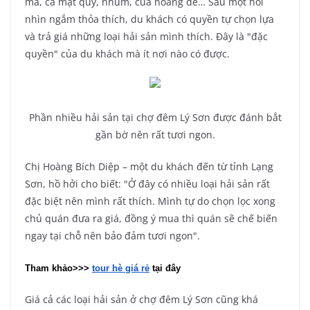
ma, cá mặt quỷ, nhum, cua hoàng đế… Sau một hồi
nhìn ngắm thỏa thích, du khách có quyền tự chọn lựa
và trả giá những loại hải sản mình thích. Đây là "đặc
quyền" của du khách mà ít nơi nào có được.
Phần nhiều hải sản tại chợ đêm Lý Sơn được đánh bắt
gần bờ nên rất tươi ngon.
Chị Hoàng Bích Diệp – một du khách đến từ tỉnh Lạng
Sơn, hồ hởi cho biết: "Ở đây có nhiều loại hải sản rất
đặc biệt nên mình rất thích. Mình tự do chọn lọc xong
chủ quán đưa ra giá, đồng ý mua thì quán sẽ chế biến
ngay tại chỗ nên bảo đảm tươi ngon".
Tham khảo>>> 
tour hè giá rẻ
 tại đây
Giá cả các loại hải sản ở chợ đêm Lý Sơn cũng khá