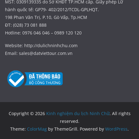
MST: 0309139335 do Sở KHĐT TP.HCM cấp. Giấy phép Lữ
hành quốc tế: GP79- 402/2012/TCDL-GPLHQT.
198 Phan Văn Trị, P.10, Gò Vấp, Tp.HCM
ĐT: (028) 73 081 888
Hotline: 0976 046 046 – 0989 120 120
Website: http://dulichninhchu.com
Email: sales@datviettour.com.vn
Copyright © 2026
Kinh nghiệm du lịch Ninh Chữ
. All rights
reserved.
Theme:
ColorMag
by ThemeGrill. Powered by
WordPress
.