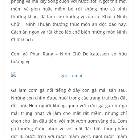
phộng và mè xay xong cuộn với nước sốt. Ngọt thịt mơ,
mềm và giòn hoặc mềm bở rời không như cá bình
thường khác, đã làm cho hương vị của cá. Khách Ninh
Chữ – Ninh Thuận thưởng thức món ăn độc đáo này.
Cách ăn ngon và rất khéo léo chế biến những món Ninh
Chữ khách.
Cơm gà Phan Rang – Ninh Chữ Delicatessen sở hữu
hương vị
Gà làm cơm gà nổi tiếng ở đây con gà mái sân sau.
Những con chim được nuôi trong các trang trại trên đất
đồi núi. Hen người không quen với cơm gà gà như gà
mái trứng nhạt và làm cho mặt rất mềm, nhưng chỉ
chọn cho lần đầu tiên, với một vườn ươm vàng da. Cơm
gà thường được phục vụ với một đặc biệt thực phẩm
dot 3, nước trộn với nước mắm wort, ngọt nước mắm