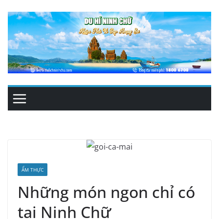
Skip
to
content
ẨM THỰC
Những món ngon chỉ có
tại Ninh Chữ