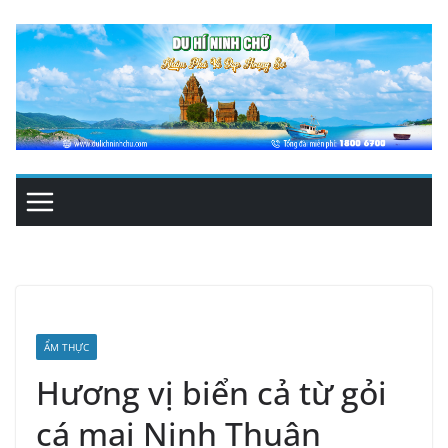
Skip
to
content
ẨM THỰC
Hương vị biển cả từ gỏi
cá mai Ninh Thuận