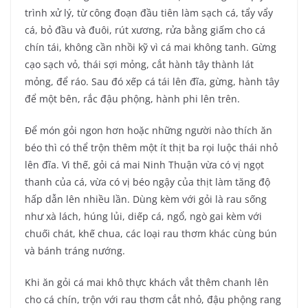
trình xử lý, từ công đoạn đầu tiên làm sạch cá, tẩy vẩy
cá, bỏ đầu và đuôi, rút xương, rửa bằng giấm cho cá
chín tái, không cần nhồi kỹ vì cá mai không tanh. Gừng
cạo sạch vỏ, thái sợi mỏng, cắt hành tây thành lát
mỏng, để ráo. Sau đó xếp cá tái lên đĩa, gừng, hành tây
để một bên, rắc đậu phộng, hành phi lên trên.
Để món gỏi ngon hơn hoặc những người nào thích ăn
béo thì có thể trộn thêm một ít thịt ba rọi luộc thái nhỏ
lên đĩa. Vì thế, gỏi cá mai Ninh Thuận vừa có vị ngọt
thanh của cá, vừa có vị béo ngậy của thịt làm tăng độ
hấp dẫn lên nhiều lần. Dùng kèm với gỏi là rau sống
như xà lách, húng lủi, diếp cá, ngổ, ngò gai kèm với
chuối chát, khế chua, các loại rau thơm khác cùng bún
và bánh tráng nướng.
Khi ăn gỏi cá mai khô thực khách vắt thêm chanh lên
cho cá chín, trộn với rau thơm cắt nhỏ, đậu phộng rang