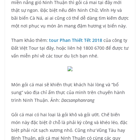
miền nắng gió Ninh Thuận thì gỏi cá mai tại đây mới
thật sự ngon. Đặc biệt nếu đến Ninh Chữ, Vĩnh Hy và
bãi biển Cà Ná, ai ai cũng có thể dễ dàng tìm kiếm được
một nơi phục vụ món ăn mang đậm hương vị biển này.
Tham khảo thêm:
tour Phan Thiết Tết 2018
của công ty
Đất Việt Tour tại đây, hoặc liên hệ 1800 6700 để được tư
vấn miễn phí về các tour du lịch bạn nhé.
Món gỏi cá mai sẽ khiến thực khách hài lòng và “bổ
sung” vào địa chỉ ẩm thực của mình trên chuyến hành
trình Ninh Thuận. Ảnh:
Dacsanphanrang
Gỏi cá mai có hai loại là gỏi khô và gỏi ướt. Chế biến
món này đặc biệt ở chỗ là phải kỳ công và khéo léo, đặc
biệt phải rút sạch xương nhỏ. Cũng như Vũng Tàu hay
Bình Thuận, gỏi cá mai Ninh Thuận có cùng các quy