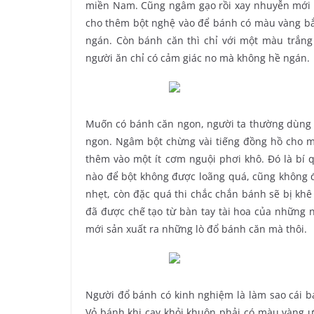
miền Nam. Cũng ngâm gạo rồi xay nhuyễn mới c
cho thêm bột nghệ vào để bánh có màu vàng bắt
ngán. Còn bánh căn thì chỉ với một màu trắng
người ăn chỉ có cảm giác no mà không hề ngán.
Muốn có bánh căn ngon, người ta thường dùng lo
ngon. Ngâm bột chừng vài tiếng đồng hồ cho mề
thêm vào một ít cơm nguội phơi khô. Đó là bí 
nào để bột không được loãng quá, cũng không đ
nhẹt, còn đặc quá thi chắc chắn bánh sẽ bị khê
đã được chế tạo từ bàn tay tài hoa của những 
mới sản xuất ra những lò đổ bánh căn mà thôi.
Người đổ bánh có kinh nghiệm là làm sao cái bá
Vỏ bánh khi cạy khỏi khuôn phải có màu vàng ư