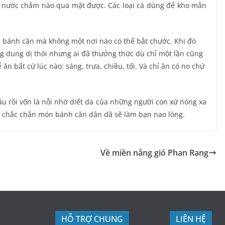
ại nước chấm nào qua mặt được. Các loại cá dùng để kho mẳn
bánh căn mà không một nơi nào có thể bắt chước. Khi đó
g dung dị thôi nhưng ai đã thưởng thức dù chỉ một lần cũng
n bất cứ lúc nào: sáng, trưa, chiều, tối. Và chỉ ăn có no chứ
u rồi vốn là nỗi nhớ diết da của những người con xứ nóng xa
, chắc chắn món bánh căn dân dã sẽ làm bạn nao lòng.
Về miền nắng gió Phan Rang
HỖ TRỢ CHUNG
LIÊN HỆ