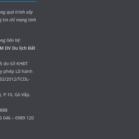
ong quá trình xây
g tin chỉ mang tính
òng liên hệ:
M DV Du lịch Đất
5 do Sở KHĐT
ấy phép Lữ hành
402/2012/TCDL-
, P.10, Gò Vấp,
 888
6 046 – 0989 120