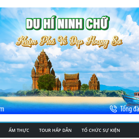
ẨM THỰC
TOUR HẤP DẪN
TỔ CHỨC SỰ KIỆN