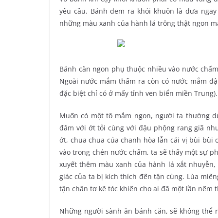
yêu cầu. Bánh đem ra khỏi khuôn là đưa nga
những màu xanh của hành lá trông thật ngon m
Bánh căn ngon phụ thuộc nhiều vào nước chấm.
Ngoài nước mắm thấm ra còn có nước mắm đậ
đặc biệt chỉ có ở mấy tỉnh ven biển miền Trung).
Muốn có một tô mắm ngon, người ta thường dù
đâm với ớt tỏi cùng với đậu phộng rang giã nh
ớt, chua chua của chanh hòa lẫn cái vị bùi bùi
vào trong chén nước chấm, ta sẽ thấy một sự p
xuyết thêm màu xanh của hành lá xắt nhuyễn, 
giác của ta bị kích thích đến tận cùng. Lùa miến
tận chân tơ kẽ tóc khiến cho ai đã một lần nếm
Những người sành ăn bánh căn, sẽ không thể 