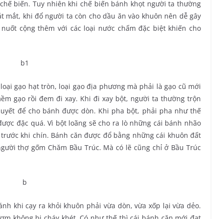
hế biến. Tuy nhiên khi chế biến bánh khọt người ta thường
 mắt, khi đổ người ta còn cho dầu ăn vào khuôn nên dễ gây
 nuốt cộng thêm với các loại nước chấm đặc biệt khiến cho
ại gạo hạt tròn, loại gạo địa phương mà phải là gạo cũ mới
m gạo rồi đem đi xay. Khi đi xay bột, người ta thường trộn
quyết để cho bánh được dòn. Khi pha bột, phải pha như thế
ược đặc quá. Vì bột loãng sẽ cho ra lò những cái bánh nhão
 trước khi chín. Bánh căn được đổ bằng những cái khuôn đất
người thợ gốm Chăm Bầu Trúc. Mà có lẽ cũng chỉ ở Bầu Trúc
nh khi cạy ra khỏi khuôn phải vừa dòn, vừa xốp lại vừa dẻo.
ơm không bị cháy khét. Có như thế thì cái bánh căn mới đạt