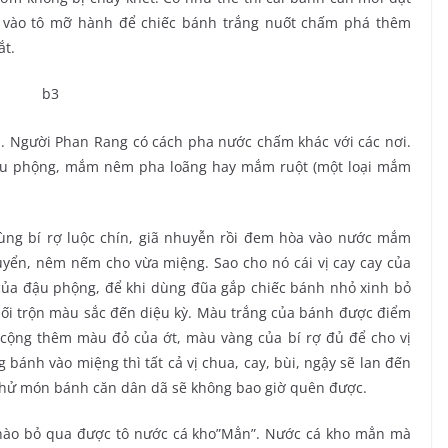
y vào tô mỡ hành để chiếc bánh trắng nuốt chấm phá thêm
ắt.
 Người Phan Rang có cách pha nước chấm khác với các nơi.
u phộng, mắm nêm pha loãng hay mắm ruột (một loại mắm
ng bí rợ luộc chín, giã nhuyễn rồi đem hòa vào nước mắm
uyển, nêm nếm cho vừa miệng. Sao cho nó cái vị cay cay của
 của đậu phộng, để khi dùng đũa gắp chiếc bánh nhỏ xinh bỏ
hối trộn màu sắc đến diệu kỳ. Màu trắng của bánh được điểm
cộng thêm màu đỏ của ớt, màu vàng của bí rợ đủ để cho vị
g bánh vào miệng thì tất cả vị chua, cay, bùi, ngậy sẽ lan đến
 thử món bánh căn dân dã sẽ không bao giờ quên được.
nào bỏ qua được tô nước cá kho”Mẳn”. Nước cá kho mẳn mà