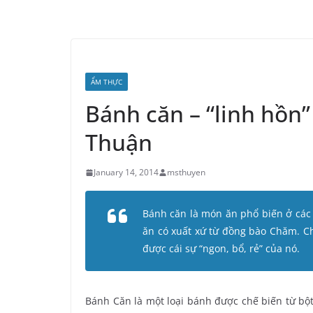
ẨM THỰC
Bánh căn – “linh hồn
Thuận
January 14, 2014
msthuyen
Bánh căn là món ăn phổ biến ở các
ăn có xuất xứ từ đồng bào Chăm. C
được cái sự “ngon, bổ, rẻ” của nó.
Bánh Căn là một loại bánh được chế biến từ bột