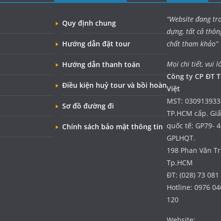
“Website đang tr
Quy định chung
dựng, tất cả thôn
Hướng dẫn đặt tour
chất tham khảo”
Mọi chi tiết, vui l
Hướng dẫn thanh toán
Công ty CP ĐT T
Điều kiện huỷ tour và bồi hoàn
Việt
MST: 030913933
Sơ đồ đường đi
TP.HCM cấp. Gi
quốc tế: GP79- 
Chính sách bảo mật thông tin
GPLHQT.
198 Phan Văn Trị
Tp.HCM
ĐT: (028) 73 081
Hotline: 0976 04
120
Website: